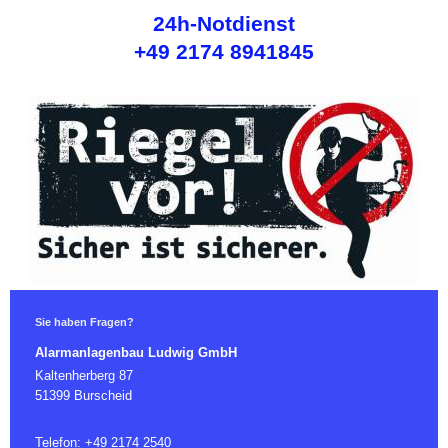
24h-Notdienst
+49 2174 8941845
Sie haben Fragen?
Alarmanlagenbau Ludwig GmbH
Kaltenherberg 87
51399 Burscheid
Telefon: +49 2174 2540